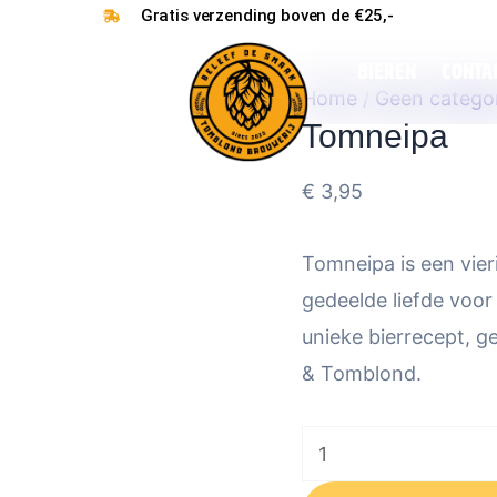
Gratis verzending boven de €25,-
Tomneipa
aantal
BIEREN
CONTA
Home
/
Geen catego
Tomneipa
€
3,95
Tomneipa is een vie
gedeelde liefde voor
unieke bierrecept, 
& Tomblond.