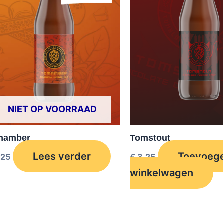
NIET OP VOORRAAD
Tomstout
mamber
Toevoege
Lees verder
€
3,25
,25
winkelwagen