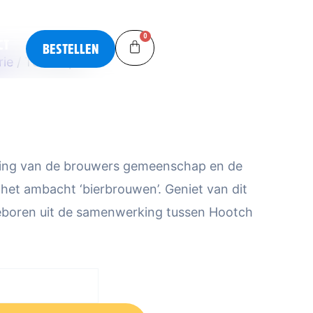
0
CT
Cart
BESTELLEN
rie
/ Tomneipa
ring van de brouwers gemeenschap en de
 het ambacht ‘bierbrouwen’. Geniet van dit
geboren uit de samenwerking tussen Hootch