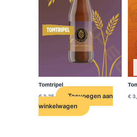
Tomtripel
To
Toevoegen aan
€
3,25
€
3
winkelwagen