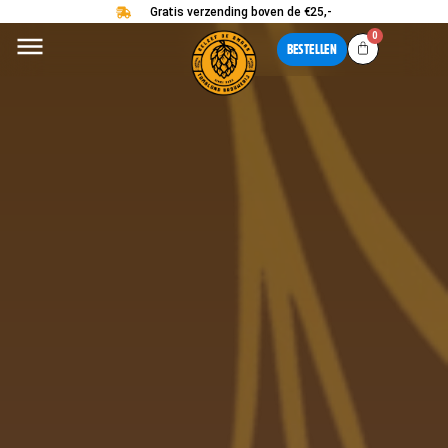
Ga
Gratis verzending boven de €25,-
0
naar
Cart
BESTELLEN
de
inhoud